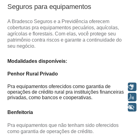
SEPARAMOS PARA VOCÊ
Seguros para equipamentos
Antecipação
Renegoc
A Bradesco Seguros e a Previdência oferecem
Imposto de
Bradesco
de
coberturas pra equipamentos pecuários, aquícolas,
renda
Explica
Dívidas
agrícolas e florestais. Com elas, você protege seu
patrimônio contra riscos e garante a continuidade do
seu negócio.
Modalidades disponíveis:
Penhor Rural Privado
Pra equipamentos oferecidos como garantia de
Libras
operações de crédito rural pra instituições financeiras
Voz
privadas, como bancos e cooperativas.
+ Acessibilidade
Benfeitoria
Pra equipamentos que não tenham sido oferecidos
como garantia de operações de crédito.