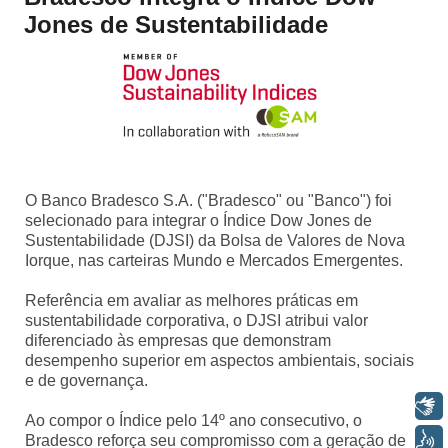
SEPARAMOS PARA VOCÊ
Jones de Sustentabilidade
Antecipação
Renegoc
Imposto de
Bradesco
de
renda
Explica
Dívidas
O Banco Bradesco S.A. ("Bradesco" ou "Banco") foi
selecionado para integrar o Índice Dow Jones de
Sustentabilidade (DJSI) da Bolsa de Valores de Nova
Iorque, nas carteiras Mundo e Mercados Emergentes.
Referência em avaliar as melhores práticas em
sustentabilidade corporativa, o DJSI atribui valor
diferenciado às empresas que demonstram
desempenho superior em aspectos ambientais, sociais
e de governança.
Libras
Ao compor o Índice pelo 14º ano consecutivo, o
Voz
Bradesco reforça seu compromisso com a geração de