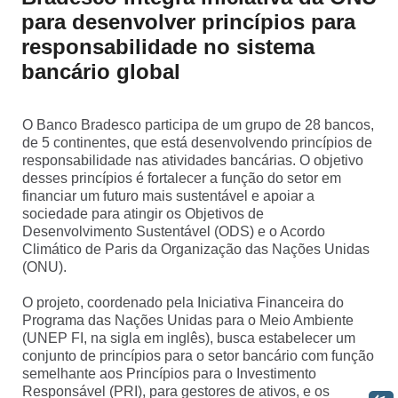
SEPARAMOS PARA VOCÊ
para desenvolver princípios para
responsabilidade no sistema
Antecipação
Renegoc
bancário global
Imposto de
Bradesco
de
renda
Explica
Dívidas
O Banco Bradesco participa de um grupo de 28 bancos,
de 5 continentes, que está desenvolvendo princípios de
responsabilidade nas atividades bancárias. O objetivo
desses princípios é fortalecer a função do setor em
financiar um futuro mais sustentável e apoiar a
sociedade para atingir os Objetivos de
Desenvolvimento Sustentável (ODS) e o Acordo
Climático de Paris da Organização das Nações Unidas
(ONU).
O projeto, coordenado pela Iniciativa Financeira do
Programa das Nações Unidas para o Meio Ambiente
(UNEP FI, na sigla em inglês), busca estabelecer um
conjunto de princípios para o setor bancário com função
semelhante aos Princípios para o Investimento
Responsável (PRI), para gestores de ativos, e os