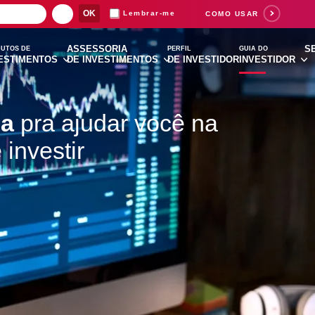
Lembrar-me
COMO USAR
ASSESSORIA
S
UTOS DE
PERFIL
GUIA DO
ESTIMENTOS
DE INVESTIMENTOS
DE INVESTIDOR
INVESTIDOR
ia
pra ajudar você na
 investir
Suas buscas rece