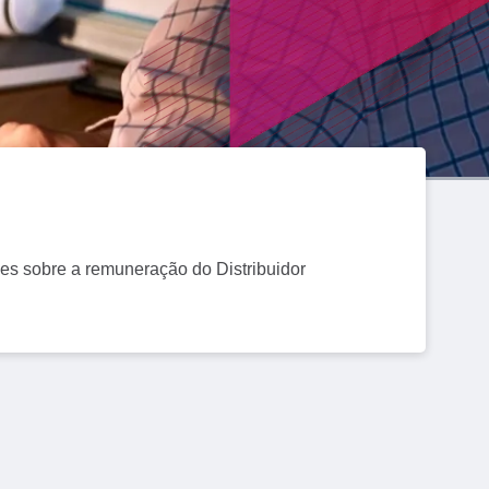
Cartões
Inves
ões sobre a remuneração do Distribuidor