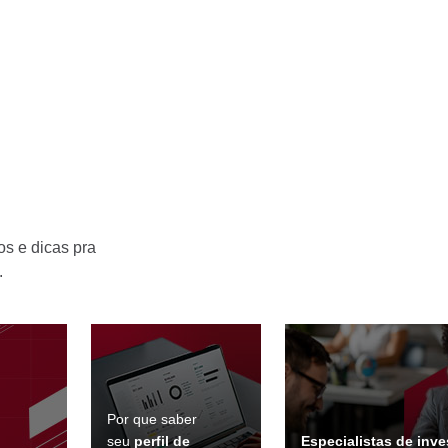
s e dicas pra
.
Por que saber
seu
perfil de
Especialistas de inv