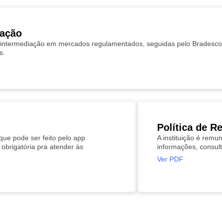
iação
ntermediação em mercados regulamentados, seguidas pelo Bradesco, 
s.
Política de 
 que pode ser feito pelo app
A instituição é remu
 obrigatória pra atender às
informações, consul
Ver PDF