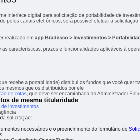
uma interface digital para solicitação de portabilidade de inv
e pelos canais eletrônicos, será possível efetuar a solicitação 
ser realizado em
app Bradesco > Investimentos > Portabilida
te as características, prazos e funcionalidades aplicáveis à op
que recebe a portabilidade) distribui os fundos que você quer tra
s mesmos que os distribuídos por ele
ição de cotas
, que deve ser encaminhada ao Administrador Fiduci
ntos de mesma titularidade
e de Investimentos
agência
a solicitação:
cumentos necessários e o preenchimento do formulário de
Solic
s