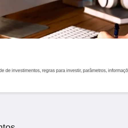
o
Renegociação de
Dívidas
de de investimentos, regras para investir, parâmetros, informaç
ntos