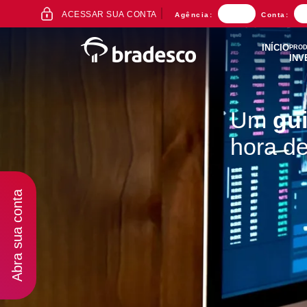
ACESSO
ACESSAR SUA CONTA
Agência:
Conta:
AO
INTERNET
BANKING
INÍCIO
PROD
INV
Um
gu
hora de
Mais buscados
Abra sua conta