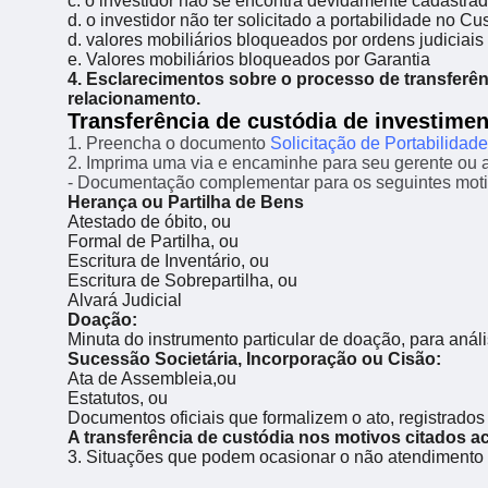
c. o investidor não se encontra devidamente cadastra
d. o investidor não ter solicitado a portabilidade no C
d. valores mobiliários bloqueados por ordens judiciais
e. Valores mobiliários bloqueados por Garantia
4. Esclarecimentos sobre o processo de transferênc
relacionamento.
Transferência de custódia de investimen
1. Preencha o documento
Solicitação de Portabilidad
2. Imprima uma via e encaminhe para seu gerente ou 
- Documentação complementar para os seguintes moti
Herança ou Partilha de Bens
Atestado de óbito, ou
Formal de Partilha, ou
Escritura de Inventário, ou
Escritura de Sobrepartilha, ou
Alvará Judicial
Doação:
Minuta do instrumento particular de doação, para anál
Sucessão Societária, Incorporação ou Cisão:
Ata de Assembleia,ou
Estatutos, ou
Documentos oficiais que formalizem o ato, registrados
A transferência de custódia nos motivos citados 
3. Situações que podem ocasionar o não atendimento d