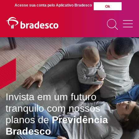
Acesse sua conta pelo Aplicativo Bradesco
Ok
MAIS BUSCADOS
SUAS BUSCAS
RECENTES
Invista em um futuro
tranquilo com nossos
planos de
Previdência
Bradesco