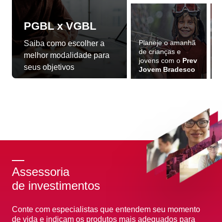
PGBL x VGBL
Planeje o amanhã
Saiba como escolher a
de crianças e
P
melhor modalidade para
jovens com o
Prev
p
seus objetivos
Jovem Bradesco
e
Assessoria
de investimentos
Conte com especialistas que entendem seu momento
de vida e indicam os produtos mais adequados para