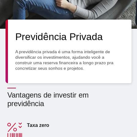
SEPARAMOS PARA VOCÊ
Antecipação
Renegoc
Imposto de
Bradesco
de
renda
Explica
Dívidas
Previdência Privada
A previdência privada é uma forma inteligente de
diversificar os investimentos, ajudando você a
construir uma reserva financeira a longo prazo pra
concretizar seus sonhos e projetos.
Vantagens de investir em
previdência
Taxa zero